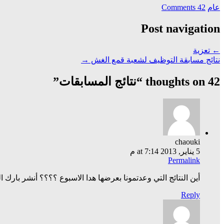
عام
42 Comments
Post navigation
←
تعزية
نتائج مسابقة التوظيف لشعبة قمع الغش
→
42 thoughts on “
نتائج المسابقات
”
chaouki
5 يناير, 2013 at 7:14 م
Permalink
أين النتائج التي وعدتمونا بعرضها هدا الاسبوع ؟؟؟؟ أنشر بارك ا
Reply