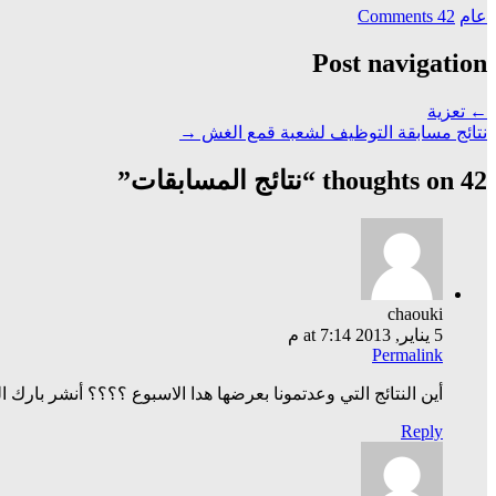
عام
42 Comments
Post navigation
←
تعزية
نتائج مسابقة التوظيف لشعبة قمع الغش
→
42 thoughts on “
نتائج المسابقات
”
chaouki
5 يناير, 2013 at 7:14 م
Permalink
أين النتائج التي وعدتمونا بعرضها هدا الاسبوع ؟؟؟؟ أنشر بارك ا
Reply